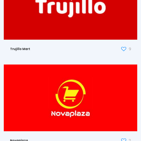
9
Trujillo Mart
2
Novaplaza