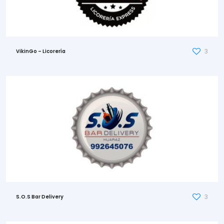
3
VikinGo – Licorería
3
S.O.S Bar Delivery