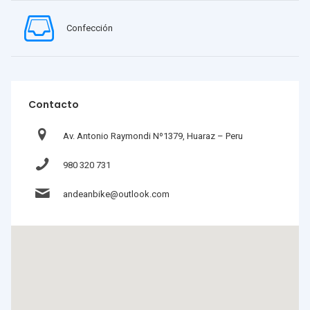
Confección
Contacto
Av. Antonio Raymondi Nº1379, Huaraz – Peru
980 320 731
andeanbike@outlook.com