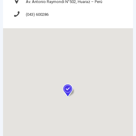
Av. Antonio Raymondi N°502, Huaraz – Perú
(043) 600286