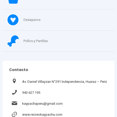
Desayunos
Pollos y Parrillas
Contacto
Av. Daniel Villayzan N°291 Independencia, Huaraz – Perú
943 627 195
kaypachaperu@gmail.com
www.recreokaypacha.com