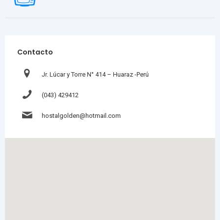
Contacto
Jr. Lúcar y Torre N° 414 – Huaraz -Perú
(043) 429412
hostalgolden@hotmail.com