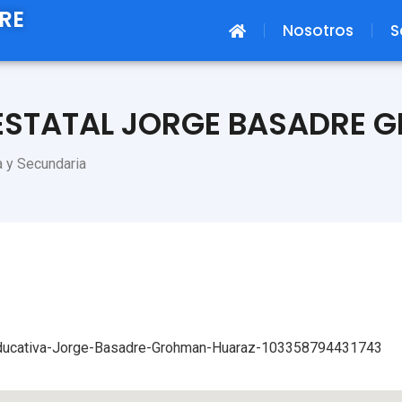
RE
Nosotros
S
ESTATAL JORGE BASADRE
ia y Secundaria
ducativa-Jorge-Basadre-Grohman-Huaraz-103358794431743